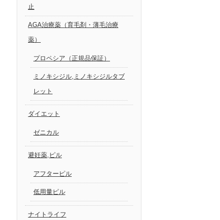
止
AGA治療薬（育毛剤・薄毛治療
薬）
プロペシア（正規品保証）
ミノキシジル,ミノキシジルタブ
レット
ダイエット
ゼニカル
避妊薬,ピル
アフターピル
低用量ピル
ナイトライフ