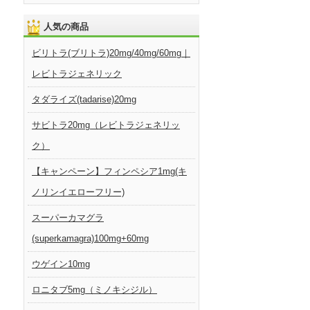
人気の商品
ビリトラ(ブリトラ)20mg/40mg/60mg｜
レビトラジェネリック
タダライズ(tadarise)20mg
サビトラ20mg（レビトラジェネリッ
ク）
【キャンペーン】フィンペシア1mg(キ
ノリンイエローフリー)
スーパーカマグラ
(superkamagra)100mg+60mg
ウゲイン10mg
ロニタブ5mg（ミノキシジル）