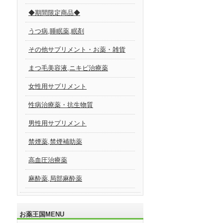
◆期間限定商品◆
うつ病,睡眠薬,眠剤
その他サプリメント・お薬・雑貨
まつ毛美容液,ニキビ治療薬
女性用サプリメント
性病治療薬・抗生物質
男性用サプリメント
禁煙薬,禁煙補助薬
高血圧治療薬
麻酔薬,局部麻酔薬
お薬王国MENU