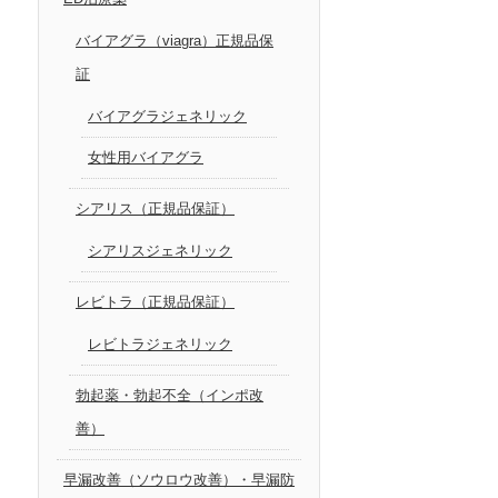
バイアグラ（viagra）正規品保
証
バイアグラジェネリック
女性用バイアグラ
シアリス（正規品保証）
シアリスジェネリック
レビトラ（正規品保証）
レビトラジェネリック
勃起薬・勃起不全（インポ改
善）
早漏改善（ソウロウ改善）・早漏防