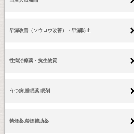
当店人気商品
早漏改善（ソウロウ改善）・早漏防止
性病治療薬・抗生物質
うつ病,睡眠薬,眠剤
禁煙薬,禁煙補助薬