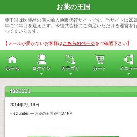
お薬の王国
薬王国は医薬品の個人輸入通販代行サイトです。当サイトは202
年に14年目を迎えます。今後共皆様にご満足いただける運営を
ってまいります。
【メールが届かないお客様は
こちらのページ
をご確認下さい】
ホーム
ログイン
カテゴリ
カート
メニュ
4801001
2014年2月19日
Filed under: — お薬の王国 @ 4:37 PM