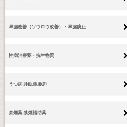
早漏改善（ソウロウ改善）・早漏防止
性病治療薬・抗生物質
うつ病,睡眠薬,眠剤
禁煙薬,禁煙補助薬