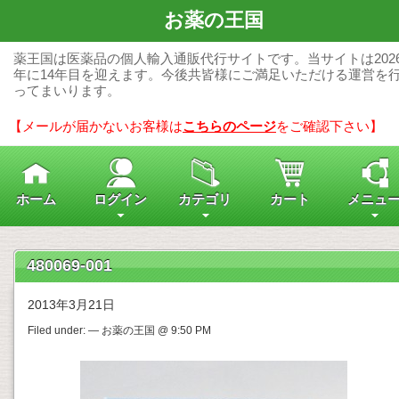
お薬の王国
薬王国は医薬品の個人輸入通販代行サイトです。当サイトは202
年に14年目を迎えます。今後共皆様にご満足いただける運営を
ってまいります。
【メールが届かないお客様は
こちらのページ
をご確認下さい】
ホーム
ログイン
カテゴリ
カート
メニュ
480069-001
2013年3月21日
Filed under: — お薬の王国 @ 9:50 PM