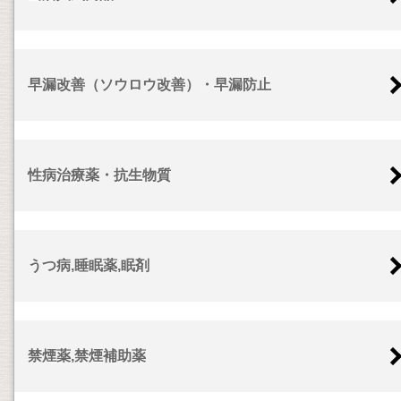
早漏改善（ソウロウ改善）・早漏防止
性病治療薬・抗生物質
うつ病,睡眠薬,眠剤
禁煙薬,禁煙補助薬