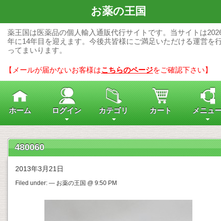
お薬の王国
薬王国は医薬品の個人輸入通販代行サイトです。当サイトは202
年に14年目を迎えます。今後共皆様にご満足いただける運営を
ってまいります。
【メールが届かないお客様は
こちらのページ
をご確認下さい】
ホーム
ログイン
カテゴリ
カート
メニュ
480060
2013年3月21日
Filed under: — お薬の王国 @ 9:50 PM