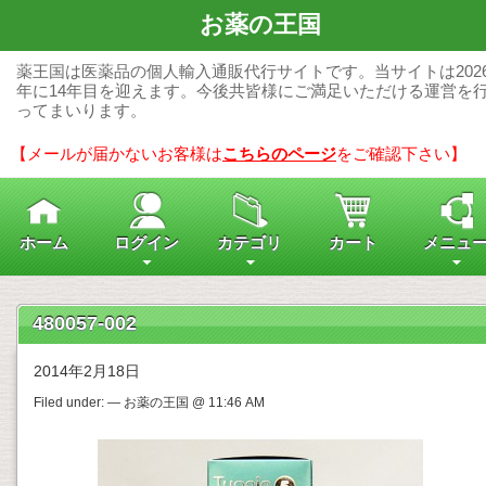
お薬の王国
薬王国は医薬品の個人輸入通販代行サイトです。当サイトは202
年に14年目を迎えます。今後共皆様にご満足いただける運営を
ってまいります。
【メールが届かないお客様は
こちらのページ
をご確認下さい】
ホーム
ログイン
カテゴリ
カート
メニュ
480057-002
2014年2月18日
Filed under: — お薬の王国 @ 11:46 AM