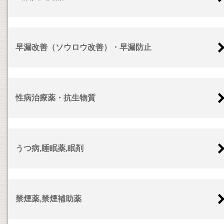
早漏改善（ソウロウ改善）・早漏防止
性病治療薬・抗生物質
うつ病,睡眠薬,眠剤
禁煙薬,禁煙補助薬