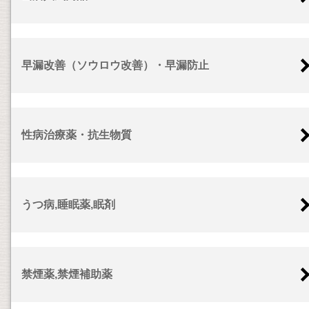
早漏改善（ソウロウ改善）・早漏防止
性病治療薬・抗生物質
うつ病,睡眠薬,眠剤
禁煙薬,禁煙補助薬