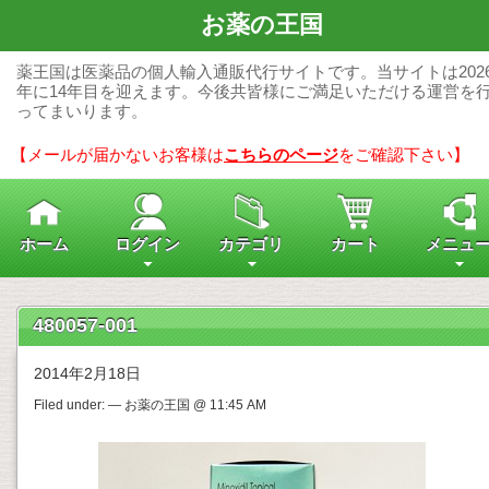
お薬の王国
薬王国は医薬品の個人輸入通販代行サイトです。当サイトは202
年に14年目を迎えます。今後共皆様にご満足いただける運営を
ってまいります。
【メールが届かないお客様は
こちらのページ
をご確認下さい】
ホーム
ログイン
カテゴリ
カート
メニュ
480057-001
2014年2月18日
Filed under: — お薬の王国 @ 11:45 AM