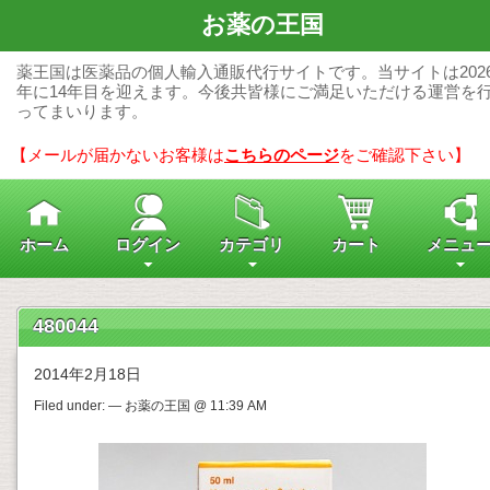
お薬の王国
薬王国は医薬品の個人輸入通販代行サイトです。当サイトは202
年に14年目を迎えます。今後共皆様にご満足いただける運営を
ってまいります。
【メールが届かないお客様は
こちらのページ
をご確認下さい】
ホーム
ログイン
カテゴリ
カート
メニュ
480044
2014年2月18日
Filed under: — お薬の王国 @ 11:39 AM