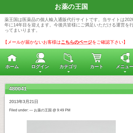
お薬の王国
薬王国は医薬品の個人輸入通販代行サイトです。当サイトは202
年に14年目を迎えます。今後共皆様にご満足いただける運営を
ってまいります。
【メールが届かないお客様は
こちらのページ
をご確認下さい】
ホーム
ログイン
カテゴリ
カート
メニュ
480041
2013年3月21日
Filed under: — お薬の王国 @ 9:49 PM