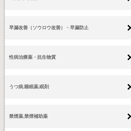
早漏改善（ソウロウ改善）・早漏防止
性病治療薬・抗生物質
うつ病,睡眠薬,眠剤
禁煙薬,禁煙補助薬