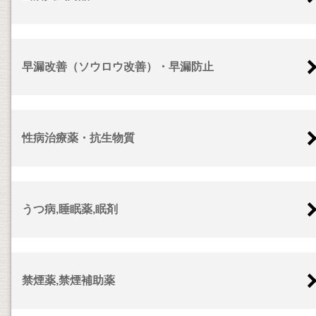
早漏改善（ソウロウ改善）・早漏防止
性病治療薬・抗生物質
うつ病,睡眠薬,眠剤
禁煙薬,禁煙補助薬