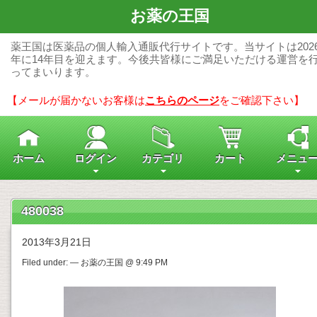
お薬の王国
薬王国は医薬品の個人輸入通販代行サイトです。当サイトは202
年に14年目を迎えます。今後共皆様にご満足いただける運営を
ってまいります。
【メールが届かないお客様は
こちらのページ
をご確認下さい】
ホーム
ログイン
カテゴリ
カート
メニュ
480038
2013年3月21日
Filed under: — お薬の王国 @ 9:49 PM