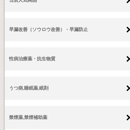
当店人気商品
早漏改善（ソウロウ改善）・早漏防止
性病治療薬・抗生物質
うつ病,睡眠薬,眠剤
禁煙薬,禁煙補助薬