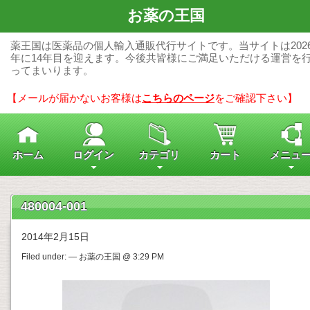
お薬の王国
薬王国は医薬品の個人輸入通販代行サイトです。当サイトは202
年に14年目を迎えます。今後共皆様にご満足いただける運営を
ってまいります。
【メールが届かないお客様は
こちらのページ
をご確認下さい】
ホーム
ログイン
カテゴリ
カート
メニュ
480004-001
2014年2月15日
Filed under: — お薬の王国 @ 3:29 PM