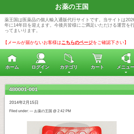
お薬の王国
薬王国は医薬品の個人輸入通販代行サイトです。当サイトは202
年に14年目を迎えます。今後共皆様にご満足いただける運営を
ってまいります。
【メールが届かないお客様は
こちらのページ
をご確認下さい】
ホーム
ログイン
カテゴリ
カート
メニュ
480001-001
2014年2月15日
Filed under: — お薬の王国 @ 2:42 PM