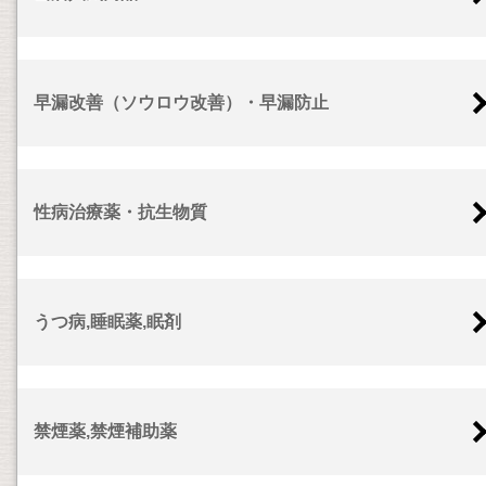
早漏改善（ソウロウ改善）・早漏防止
性病治療薬・抗生物質
うつ病,睡眠薬,眠剤
禁煙薬,禁煙補助薬