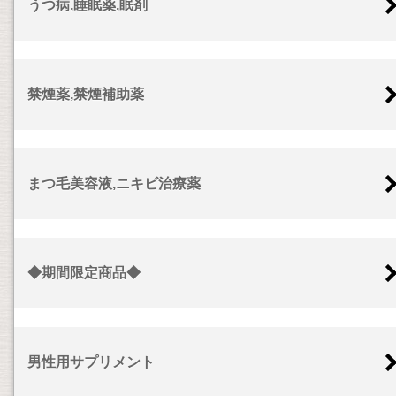
うつ病,睡眠薬,眠剤
禁煙薬,禁煙補助薬
まつ毛美容液,ニキビ治療薬
◆期間限定商品◆
男性用サプリメント