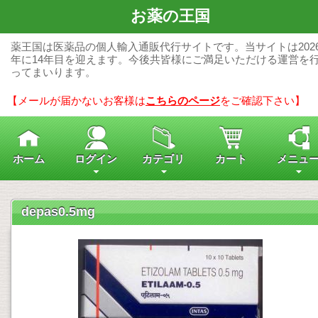
お薬の王国
薬王国は医薬品の個人輸入通販代行サイトです。当サイトは202
年に14年目を迎えます。今後共皆様にご満足いただける運営を
ってまいります。
【メールが届かないお客様は
こちらのページ
をご確認下さい】
ホーム
ログイン
カテゴリ
カート
メニュ
depas0.5mg