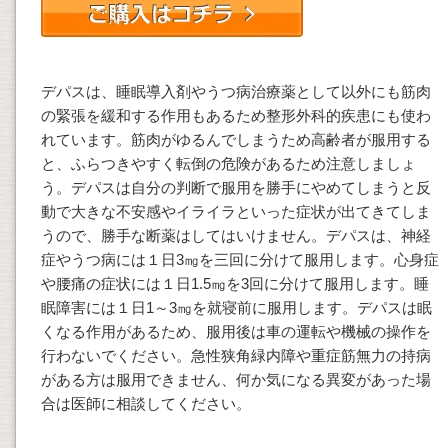
デパスは、睡眠導入剤やうつ病治療薬として以外にも筋肉
の緊張を緩和する作用もあるため整形外科的疾患にも使わ
れています。筋肉がゆるんでしまうため高齢者が服用する
と、ふらつきやすく転倒の危険があるため注意しましょ
う。デパスは自分の判断で服用を勝手にやめてしまうと反
動で大きな不安感やイライラといった症状が出てきてしま
うので、勝手な断薬はしてはいけません。デパスは、神経
症やうつ病には１日3㎎を三回に分けて服用します。心身症
や腰痛の症状には１日1.5㎎を3回に分けて服用します。睡
眠障害には１日1～3㎎を就寝前に服用します。デパスは眠
くなる作用があるため、服用後は車の運転や機械の操作を
行わないでください。急性狭角緑内障や重症筋無力の持病
がある方は服用できません、何か気になる異変があった場
合は医師に相談してください。