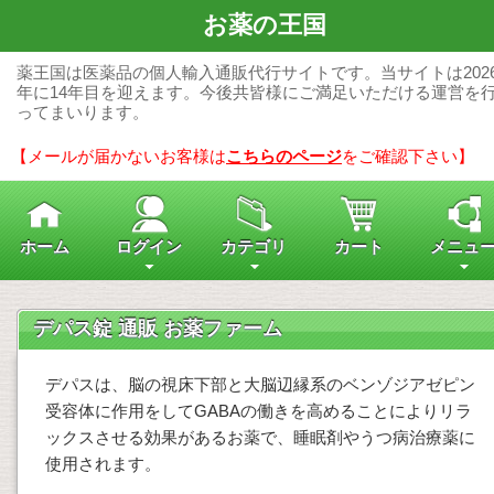
お薬の王国
薬王国は医薬品の個人輸入通販代行サイトです。当サイトは202
年に14年目を迎えます。今後共皆様にご満足いただける運営を
ってまいります。
【メールが届かないお客様は
こちらのページ
をご確認下さい】
ホーム
ログイン
カテゴリ
カート
メニュ
デパス錠 通販 お薬ファーム
デパスは、脳の視床下部と大脳辺縁系のベンゾジアゼピン
受容体に作用をしてGABAの働きを高めることによりリラ
ックスさせる効果があるお薬で、睡眠剤やうつ病治療薬に
使用されます。