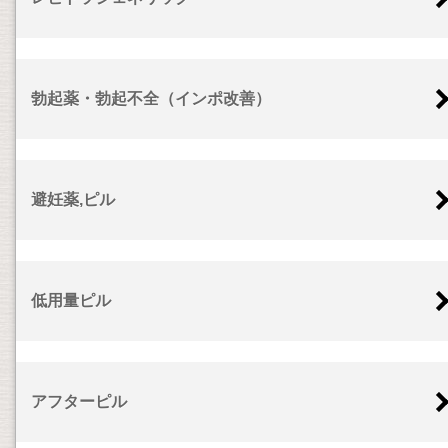
勃起薬・勃起不全（インポ改善）
避妊薬,ピル
低用量ピル
アフターピル