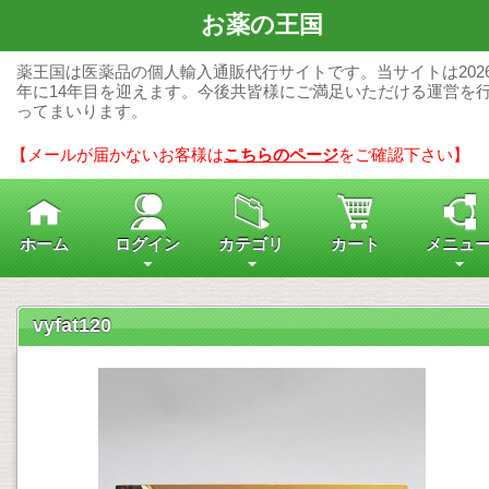
お薬の王国
薬王国は医薬品の個人輸入通販代行サイトです。当サイトは202
年に14年目を迎えます。今後共皆様にご満足いただける運営を
ってまいります。
【メールが届かないお客様は
こちらのページ
をご確認下さい】
ホーム
ログイン
カテゴリ
カート
メニュ
vyfat120