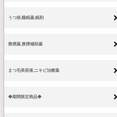
うつ病,睡眠薬,眠剤
禁煙薬,禁煙補助薬
まつ毛美容液,ニキビ治療薬
◆期間限定商品◆