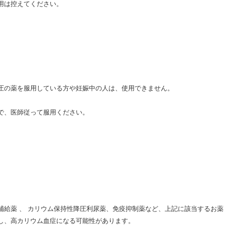
用は控えてください。
圧の薬を服用している方や妊娠中の人は、使用できません。
で、医師従って服用ください。
補給薬 、 カリウム保持性降圧利尿薬、免疫抑制薬など、上記に該当するお薬
し、高カリウム血症になる可能性があります。