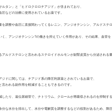
サルタン」と「ヒドロクロロチアジド」が含まれており、
血圧などの治療に使用されているお薬です。
量を調整や血圧に直接関わってくるレニン、アンジオテンシン、アルドステ
いく、アンジオテンシン?の働きを抑えていく作用があり、その結果、血管を
るアルドステロンと言われるステロイドホルモンが副腎皮質から分泌される
。
アジドに関しては、チアジド系の降圧利尿薬とされているお薬で、
と言われる副作用を軽減することもできるのです。
減したり、遠位尿細管で、ナトリウム、クロールが再吸収されるのを抑制す
余分な水分を排出して、水分や電解質を調整するなどの役割があるため、降