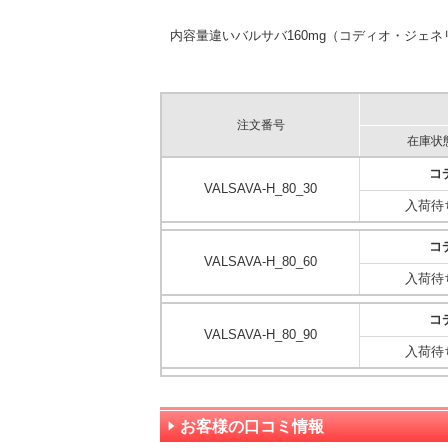
内容量違いバルサバ160mg（コディオ・ジェネリ
注文番号
在庫状
コ
VALSAVA-H_80_30
入荷待
コ
VALSAVA-H_80_60
入荷待
コ
VALSAVA-H_80_90
入荷待
お客様の口コミ情報