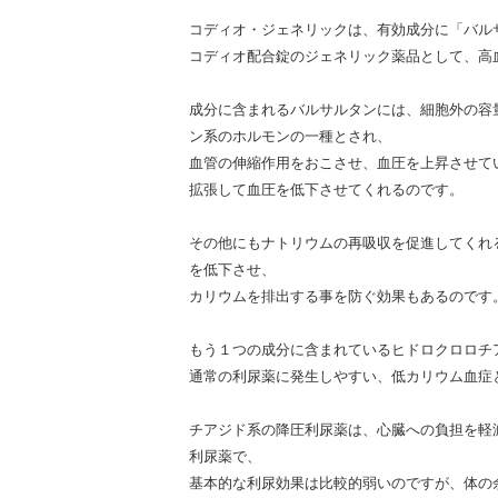
コディオ・ジェネリックは、有効成分に「バル
コディオ配合錠のジェネリック薬品として、高
成分に含まれるバルサルタンには、細胞外の容
ン系のホルモンの一種とされ、
血管の伸縮作用をおこさせ、血圧を上昇させて
拡張して血圧を低下させてくれるのです。
その他にもナトリウムの再吸収を促進してくれ
を低下させ、
カリウムを排出する事を防ぐ効果もあるのです
もう１つの成分に含まれているヒドロクロロチ
通常の利尿薬に発生しやすい、低カリウム血症
チアジド系の降圧利尿薬は、心臓への負担を軽
利尿薬で、
基本的な利尿効果は比較的弱いのですが、体の