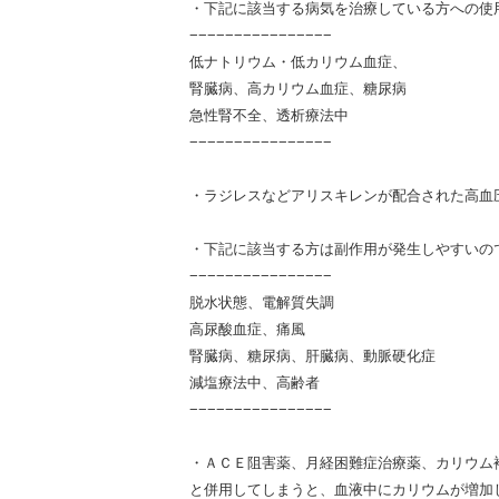
・下記に該当する病気を治療している方への使
−−−−−−−−−−−−−−−−
低ナトリウム・低カリウム血症、
腎臓病、高カリウム血症、糖尿病
急性腎不全、透析療法中
−−−−−−−−−−−−−−−−
・ラジレスなどアリスキレンが配合された高血
・下記に該当する方は副作用が発生しやすいの
−−−−−−−−−−−−−−−−
脱水状態、電解質失調
高尿酸血症、痛風
腎臓病、糖尿病、肝臓病、動脈硬化症
減塩療法中、高齢者
−−−−−−−−−−−−−−−−
・ＡＣＥ阻害薬、月経困難症治療薬、カリウム
と併用してしまうと、血液中にカリウムが増加