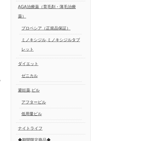
AGA治療薬（育毛剤・薄毛治療
薬）
プロペシア（正規品保証）
ミノキシジル,ミノキシジルタブ
レット
ダイエット
ゼニカル
で
避妊薬,ピル
アフターピル
く
低用量ピル
ナイトライフ
◆期間限定商品◆