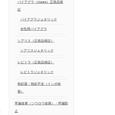
バイアグラ（viagra）正規品保
証
バイアグラジェネリック
ロ
女性用バイアグラ
シアリス（正規品保証）
シアリスジェネリック
量
レビトラ（正規品保証）
レビトラジェネリック
勃起薬・勃起不全（インポ改
善）
る
早漏改善（ソウロウ改善）・早漏防
止
圧