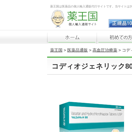
薬王国は医薬品の個人輸入通販代行サイトです。当サイトは2
薬王国
>
医薬品通販
>
高血圧治療薬
> コデ
コディオジェネリック80