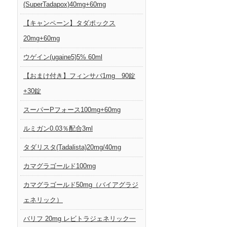
(SuperTadapox)40mg+60mg
【キャンペーン】タダポックス
20mg+60mg
ウゲイン(ugaine5)5% 60ml
【おまけ付き】フィンサバ1mg 90錠
+30錠
スーパーPフォース100mg+60mg
ルミガン0.03％配合3ml
タダリスタ(Tadalista)20mg/40mg
カマグラゴールド100mg
カマグラゴールド50mg（バイアグラジ
ェネリック）
バリフ 20mg レビトラジェネリック一