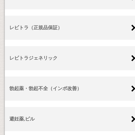
レビトラ（正規品保証）
レビトラジェネリック
勃起薬・勃起不全（インポ改善）
避妊薬,ピル