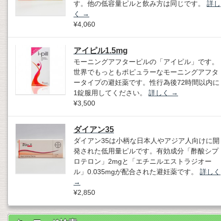
す。他の低容量ピルと飲み方は同じです。
詳し
く
→
¥4,060
アイピル1.5mg
モーニングアフターピルの「アイピル」です。
世界でもっともポピュラーなモーニングアフタ
ータイプの避妊薬です。性行為後72時間以内に
1錠服用してください。
詳しく
→
¥3,500
ダイアン35
ダイアン35は小柄な日本人やアジア人向けに開
発された低用量ピルです。有効成分「酢酸シプ
ロテロン」2mgと「エチニルエストラジオー
ル」0.035mgが配合された避妊薬です。
詳しく
→
¥2,850