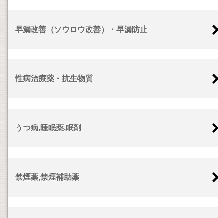
早漏改善（ソウロウ改善）・早漏防止
性病治療薬・抗生物質
うつ病,睡眠薬,眠剤
禁煙薬,禁煙補助薬