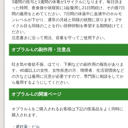
3週間の投与と1週間の休養が1サイクルになります。毎日決ま
った時間、夜食後や就寝前に1錠服用し21日間続け、その後7日
間の服用をとめてください。7日間の休薬中に血液中のホルモ
ンレベルが下がり、通常の月経と同様の状態に戻ります。2サ
イクル目も同様のことを行い排卵抑制を希望する期間続けてく
ださい。
注意書きに沿って用法、容量を守ってご使用下さい。
オブラル-Lの副作用・注意点
吐き気や食欲不振、ほてり、下痢などの副作用の報告がありま
す。40歳以上の女性、女性疾患の方、喫煙者、生活習慣病など
の方などは服用に注意が必要ですので、専門医に相談をしてか
ら服用するようにしてください。
オブラル-Lの関連ページ
オブラル-Lをご購入されるお客様は下記の医薬品をよく同時に
購入されます。
・
避妊薬・ピル