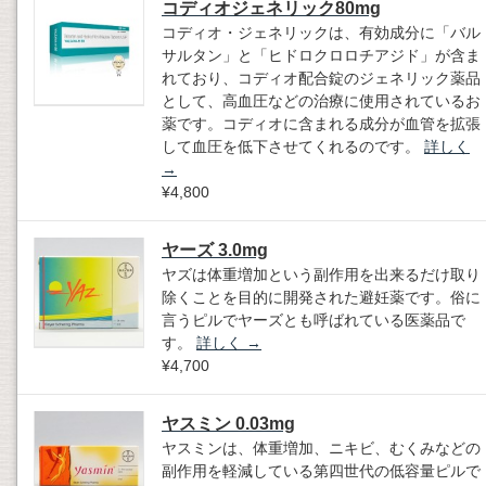
コディオジェネリック80mg
コディオ・ジェネリックは、有効成分に「バル
サルタン」と「ヒドロクロロチアジド」が含ま
れており、コディオ配合錠のジェネリック薬品
として、高血圧などの治療に使用されているお
薬です。コディオに含まれる成分が血管を拡張
して血圧を低下させてくれるのです。
詳しく
→
¥4,800
ヤーズ 3.0mg
ヤズは体重増加という副作用を出来るだけ取り
除くことを目的に開発された避妊薬です。俗に
言うピルでヤーズとも呼ばれている医薬品で
す。
詳しく
→
¥4,700
ヤスミン 0.03mg
ヤスミンは、体重増加、ニキビ、むくみなどの
副作用を軽減している第四世代の低容量ピルで