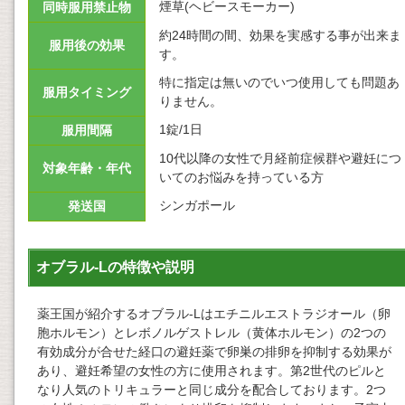
煙草(ヘビースモーカー)
同時服用禁止物
約24時間の間、効果を実感する事が出来ま
服用後の効果
す。
特に指定は無いのでいつ使用しても問題あ
服用タイミング
りません。
1錠/1日
服用間隔
10代以降の女性で月経前症候群や避妊につ
対象年齢・年代
いてのお悩みを持っている方
シンガポール
発送国
オブラル-Lの特徴や説明
薬王国が紹介するオブラル-Lはエチニルエストラジオール（卵
胞ホルモン）とレボノルゲストレル（黄体ホルモン）の2つの
有効成分が合せた経口の避妊薬で卵巣の排卵を抑制する効果が
あり、避妊希望の女性の方に使用されます。第2世代のピルと
なり人気のトリキュラーと同じ成分を配合しております。2つ