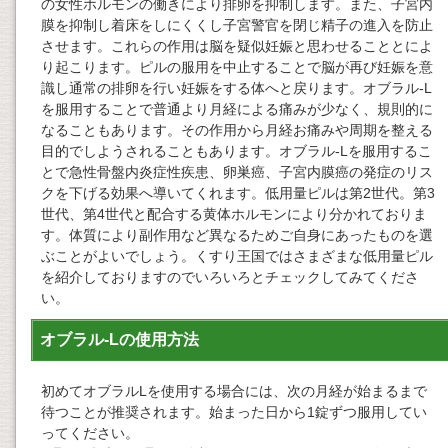
の女性ホルモンの働きにより排卵を抑制します。また、子宮内
膜を抑制し着床をしにくくし子宮警官を閉じ精子の進入を防止
させます。これらの作用は脳を疑似妊娠と思わせることとによ
り起こります。ピルの服用を中止することで脳が再び妊娠を意
識し通常の排卵を行い妊娠をする体へと戻ります。オブラル-L
を服用することで普通より月経による痛みが少なく、規則的に
なることもあります。その作用から月経お痛みや周期を整える
目的でしようされることもあります。オブラル-Lを服用するこ
とで急性骨盤内炎症性疾患、卵巣癌、子宮内膜癌の発症のリス
クを下げる効果へ導いてくれます。低用量ピルは第2世代。第3
世代、第4世代と配合する黄体ホルモンにより分かれておりま
す。体質により副作用など異なるためご自身にあったものを選
ぶことがよいでしょう。くすり王国ではさまざまな低用量ピル
を紹介しておりますのでいろいろとチェックしてみてくださ
い。
オブラル-Lの使用方法
初めてオブラルLを使用する場合には、次の月経が始まるまで
待つことが推奨されます。始まった日から1錠ずつ服用してい
ってください。