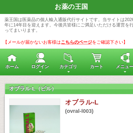
お薬の王国
薬王国は医薬品の個人輸入通販代行サイトです。当サイトは202
年に14年目を迎えます。今後共皆様にご満足いただける運営を
ってまいります。
【メールが届かないお客様は
こちらのページ
をご確認下さい】
ホーム
ログイン
カテゴリ
カート
メニュ
オブラル-L（ピル）
オブラル-L
(ovral-l003)