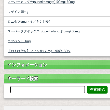
スーパーカマグラ(superkamagra)100mg+60mg
ウゲイン10mg
ロニタブ5mg（ミノキシジル）
スーパータダポックス(SuperTadapox)40mg+60mg
エフペシア 1mg
【おまけ付き】フィンサバ1mg 90錠+30錠
インフォメーション
キーワード検索