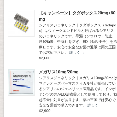
【キャンペーン】タダポックス20mg+60
mg
シアリスジェネリック｜タダポックス（tadapo
x）はウィークエンドピルと呼ばれるシアリス
のジェネリックです。早漏（ソウロウ）防止、
勃起効果、中折れを防ぎ、ED（勃起不全）を治
療します。安心で安全なお薬の通販は薬の王国
でお求め下さい。
詳しく
→
¥2,600
メガリス10mg/20mg
シアリスジェネリック｜メガリス10mg/20mg
マクレオーズパーマスティカル社が販売してい
るシアリスのジェネリック医薬品です。インポ
テンツの方がED治療薬として使用しており、勃
起不全に効果があります。薬の王国では安心で
安全な通販で購入できます。
詳しく
→
¥2,900