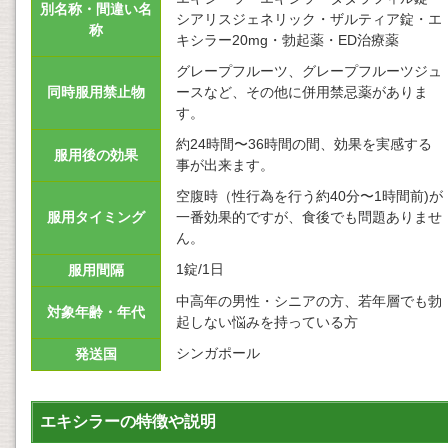
別名称・間違い名
シアリスジェネリック・ザルティア錠・エ
称
キシラー20mg・勃起薬・ED治療薬
グレープフルーツ、グレープフルーツジュ
同時服用禁止物
ースなど、その他に併用禁忌薬がありま
す。
約24時間〜36時間の間、効果を実感する
服用後の効果
事が出来ます。
空腹時（性行為を行う約40分〜1時間前)が
服用タイミング
一番効果的ですが、食後でも問題ありませ
ん。
1錠/1日
服用間隔
中高年の男性・シニアの方、若年層でも勃
対象年齢・年代
起しない悩みを持っている方
シンガポール
発送国
エキシラーの特徴や説明