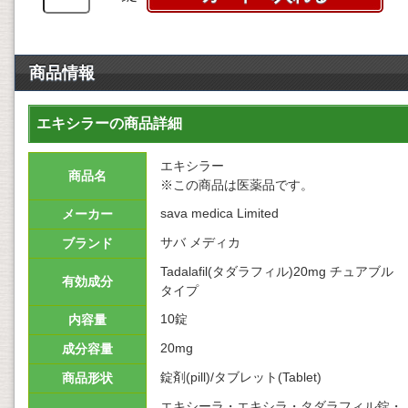
商品情報
エキシラーの商品詳細
エキシラー
商品名
※この商品は医薬品です。
sava medica Limited
メーカー
サバ メディカ
ブランド
Tadalafil(タダラフィル)20mg チュアブル
有効成分
タイプ
10錠
内容量
20mg
成分容量
錠剤(pill)/タブレット(Tablet)
商品形状
エキシーラ・エキシラ・タダラフィル錠・