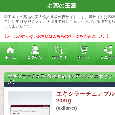
お薬の王国
薬王国は医薬品の個人輸入通販代行サイトです。当サイトは202
年に14年目を迎えます。今後共皆様にご満足いただける運営を
ってまいります。
【メールが届かないお客様は
こちらのページ
をご確認下さい】
ホーム
ログイン
カテゴリ
カート
メニュ
エキシラーチュアブル20mg（シアリスジェネリッ
ク）
エキシラーチュアブル
20mg
(exilar-ct)