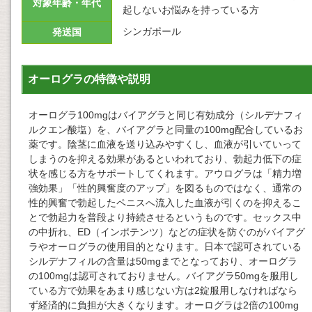
対象年齢・年代
起しないお悩みを持っている方
シンガポール
発送国
オーログラの特徴や説明
オーログラ100mgはバイアグラと同じ有効成分（シルデナフィ
ルクエン酸塩）を、バイアグラと同量の100mg配合しているお
薬です。陰茎に血液を送り込みやすくし、血液が引いていって
しまうのを抑える効果があるといわれており、勃起力低下の症
状を感じる方をサポートしてくれます。アウログラは「精力増
強効果」「性的興奮度のアップ」を図るものではなく、通常の
性的興奮で勃起したペニスへ流入した血液が引くのを抑えるこ
とで勃起力を普段より持続させるというものです。セックス中
の中折れ、ED（インポテンツ）などの症状を防ぐのがバイアグ
ラやオーログラの使用目的となります。日本で認可されている
シルデナフィルの含量は50mgまでとなっており、オーログラ
の100mgは認可されておりません。バイアグラ50mgを服用し
ている方で効果をあまり感じない方は2錠服用しなければなら
ず経済的に負担が大きくなります。オーログラは2倍の100mg