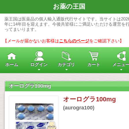
お薬の王国
薬王国は医薬品の個人輸入通販代行サイトです。当サイトは202
年に14年目を迎えます。今後共皆様にご満足いただける運営を
ってまいります。
【メールが届かないお客様は
こちらのページ
をご確認下さい】
ホーム
ログイン
カテゴリ
カート
メニュ
オーログラ100mg
オーログラ100mg
(aurogra100)