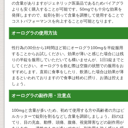
の含量がありますがジェネリック医薬品であるためバイアグラ
よりも安く購入することが可能です。50mgでも十分な効果を
発揮しますので、錠剤を割って含量を調整して使用することで
コストパフォーマンスを向上することが可能となります。
オーログラの使用方法
性行為の30分から1時間ほど前にオーログラ100mgを半錠服用
することからお試しください。効果が薄いと感じた場合には残
りの半錠を服用していただいても構いませんが、1日1錠までと
してください。オーログラを飲む際は空腹の状態での服用をお
すすめします。直前に食事をしたり、飲酒した場合は効果が薄
まるといわれておりますので食事は軽めに摂り、お酒は控えま
しょう。
オーログラの副作用・注意点
100mgと含量が多いため、初めて使用する方や高齢者の方はピ
ルカッターで錠剤を割るなどし含量を調節しましょう。顔のほ
てり、目の充血、動悸、頭痛、腹痛、視覚障害などの副作用が