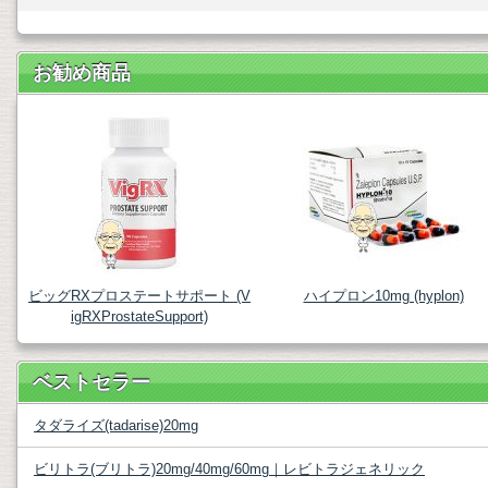
お勧め商品
ビッグRXプロステートサポート (V
ハイプロン10mg (hyplon)
igRXProstateSupport)
ベストセラー
タダライズ(tadarise)20mg
ビリトラ(ブリトラ)20mg/40mg/60mg｜レビトラジェネリック