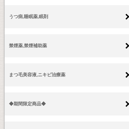
うつ病,睡眠薬,眠剤
禁煙薬,禁煙補助薬
まつ毛美容液,ニキビ治療薬
◆期間限定商品◆