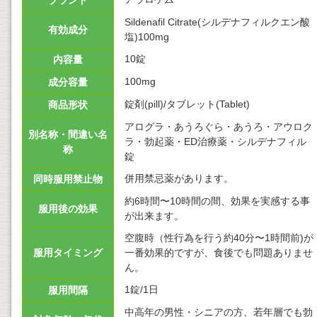
ブランド
Sildenafil Citrate(シルデナフィルクエン酸
有効成分
塩)100mg
10錠
内容量
100mg
成分容量
錠剤(pill)/タブレット(Tablet)
商品形状
アログラ・あうろぐら・あうろ・アウロク
別名称・間違い名
ラ・勃起薬・ED治療薬・シルデナフィル
称
錠
併用禁忌薬があります。
同時服用禁止物
約6時間〜10時間の間、効果を実感する事
服用後の効果
が出来ます。
空腹時（性行為を行う約40分〜1時間前)が
服用タイミング
一番効果的ですが、食後でも問題ありませ
ん。
1錠/1日
服用間隔
中高年の男性・シニアの方、若年層でも勃