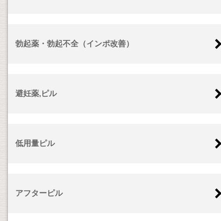
勃起薬・勃起不全（インポ改善）
避妊薬,ピル
低用量ピル
アフターピル