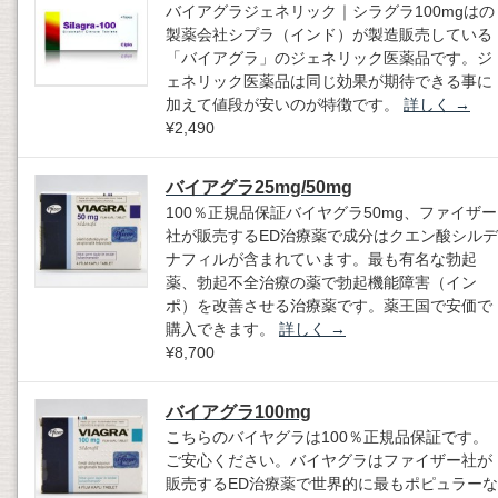
バイアグラジェネリック｜シラグラ100mgはの
製薬会社シプラ（インド）が製造販売している
「バイアグラ」のジェネリック医薬品です。ジ
ェネリック医薬品は同じ効果が期待できる事に
加えて値段が安いのが特徴です。
詳しく
→
¥2,490
バイアグラ25mg/50mg
100％正規品保証バイヤグラ50mg、ファイザー
社が販売するED治療薬で成分はクエン酸シルデ
ナフィルが含まれています。最も有名な勃起
薬、勃起不全治療の薬で勃起機能障害（イン
ポ）を改善させる治療薬です。薬王国で安価で
購入できます。
詳しく
→
¥8,700
バイアグラ100mg
こちらのバイヤグラは100％正規品保証です。
ご安心ください。バイヤグラはファイザー社が
販売するED治療薬で世界的に最もポピュラーな