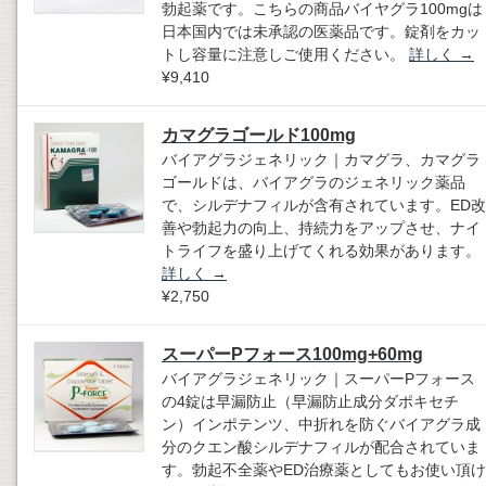
勃起薬です。こちらの商品バイヤグラ100mgは
日本国内では未承認の医薬品です。錠剤をカッ
トし容量に注意しご使用ください。
詳しく
→
¥9,410
カマグラゴールド100mg
バイアグラジェネリック｜カマグラ、カマグラ
ゴールドは、バイアグラのジェネリック薬品
で、シルデナフィルが含有されています。ED改
善や勃起力の向上、持続力をアップさせ、ナイ
トライフを盛り上げてくれる効果があります。
詳しく
→
¥2,750
スーパーPフォース100mg+60mg
バイアグラジェネリック｜スーパーPフォース
の4錠は早漏防止（早漏防止成分ダポキセチ
ン）インポテンツ、中折れを防ぐバイアグラ成
分のクエン酸シルデナフィルが配合されていま
す。勃起不全薬やED治療薬としてもお使い頂け