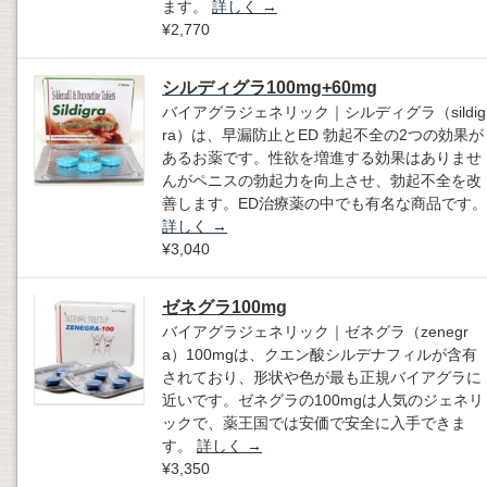
ます。
詳しく
→
¥2,770
シルディグラ100mg+60mg
バイアグラジェネリック｜シルディグラ（sildig
ra）は、早漏防止とED 勃起不全の2つの効果が
あるお薬です。性欲を増進する効果はありませ
んがペニスの勃起力を向上させ、勃起不全を改
善します。ED治療薬の中でも有名な商品です。
詳しく
→
¥3,040
ゼネグラ100mg
バイアグラジェネリック｜ゼネグラ（zenegr
a）100mgは、クエン酸シルデナフィルが含有
されており、形状や色が最も正規バイアグラに
近いです。ゼネグラの100mgは人気のジェネリ
ックで、薬王国では安価で安全に入手できま
す。
詳しく
→
¥3,350