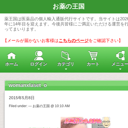
お薬の王国
薬王国は医薬品の個人輸入通販代行サイトです。当サイトは202
年に14年目を迎えます。今後共皆様にご満足いただける運営を
ってまいります。
【メールが届かないお客様は
こちらのページ
をご確認下さい】
ホーム
ログイン
カテゴリ
カート
メニュ
womanxlaset_o
2015年5月8日
Filed under: — お薬の王国 @ 10:10 AM