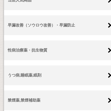
当店人気商品
早漏改善（ソウロウ改善）・早漏防止
性病治療薬・抗生物質
うつ病,睡眠薬,眠剤
禁煙薬,禁煙補助薬