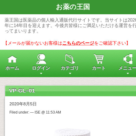
お薬の王国
薬王国は医薬品の個人輸入通販代行サイトです。当サイトは202
年に14年目を迎えます。今後共皆様にご満足いただける運営を
ってまいります。
【メールが届かないお客様は
こちらのページ
をご確認下さい】
ホーム
ログイン
カテゴリ
カート
メニュ
VP-GL–01
2020年8月5日
Filed under: — ISE @ 11:53 AM