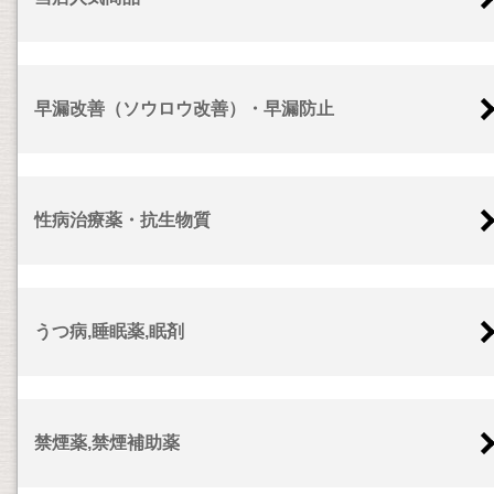
早漏改善（ソウロウ改善）・早漏防止
性病治療薬・抗生物質
うつ病,睡眠薬,眠剤
禁煙薬,禁煙補助薬