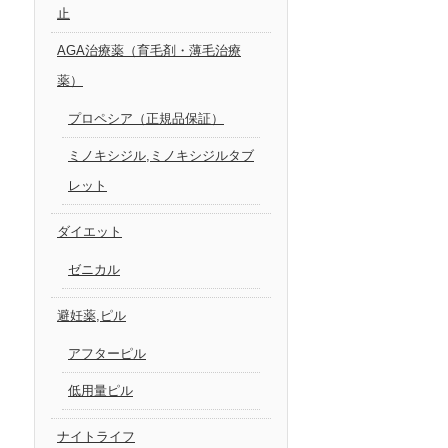
止
AGA治療薬（育毛剤・薄毛治療
薬）
プロペシア（正規品保証）
ミノキシジル,ミノキシジルタブ
レット
ダイエット
ゼニカル
避妊薬,ピル
アフターピル
低用量ピル
ナイトライフ