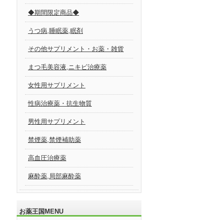
◆期間限定商品◆
うつ病,睡眠薬,眠剤
その他サプリメント・お薬・雑貨
まつ毛美容液,ニキビ治療薬
女性用サプリメント
性病治療薬・抗生物質
男性用サプリメント
禁煙薬,禁煙補助薬
高血圧治療薬
麻酔薬,局部麻酔薬
お薬王国MENU