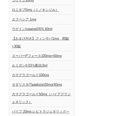
ウゲイン10mg
ロニタブ5mg（ミノキシジル）
エフペシア 1mg
ウゲイン(ugaine5)5% 60ml
【おまけ付き】フィンサバ1mg 90錠
+30錠
スーパーPフォース100mg+60mg
ルミガン0.03％配合3ml
カマグラゴールド100mg
タダリスタ(Tadalista)20mg/40mg
カマグラゴールド50mg（バイアグラジ
ェネリック）
バリフ 20mg レビトラジェネリック一