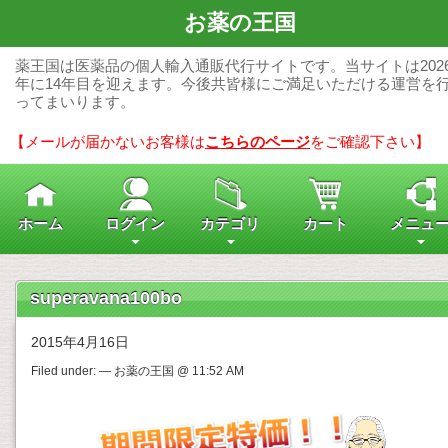
お薬の王国
薬王国は医薬品の個人輸入通販代行サイトです。当サイトは202
年に14年目を迎えます。今後共皆様にご満足いただける運営を
ってまいります。
【メールが届かないお客様は
こちらのページ
をご確認下さい】
ホーム
ログイン
カテゴリ
カート
メニュ
superavana100bo
2015年4月16日
Filed under: — お薬の王国 @ 11:52 AM