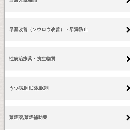
当店人気商品
早漏改善（ソウロウ改善）・早漏防止
性病治療薬・抗生物質
うつ病,睡眠薬,眠剤
禁煙薬,禁煙補助薬