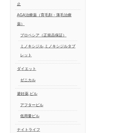
止
AGA治療薬（育毛剤・薄毛治療
薬）
プロペシア（正規品保証）
ミノキシジル,ミノキシジルタブ
レット
ダイエット
ゼニカル
避妊薬,ピル
アフターピル
低用量ピル
ナイトライフ