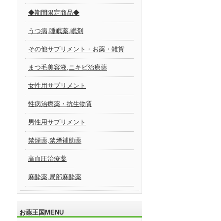
◆期間限定商品◆
うつ病,睡眠薬,眠剤
その他サプリメント・お薬・雑貨
まつ毛美容液,ニキビ治療薬
女性用サプリメント
性病治療薬・抗生物質
男性用サプリメント
禁煙薬,禁煙補助薬
高血圧治療薬
麻酔薬,局部麻酔薬
お薬王国MENU