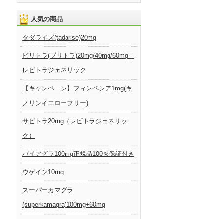
人気の商品
タダライズ(tadarise)20mg
ビリトラ(ブリトラ)20mg/40mg/60mg｜
レビトラジェネリック
【キャンペーン】フィンペシア1mg(キ
ノリンイエローフリー)
サビトラ20mg（レビトラジェネリッ
ク）
バイアグラ100mg正規品100％保証付き
ウゲイン10mg
スーパーカマグラ
(superkamagra)100mg+60mg