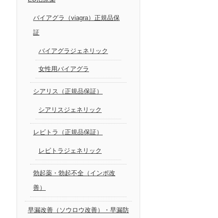
バイアグラ（viagra）正規品保
証
バイアグラジェネリック
女性用バイアグラ
シアリス（正規品保証）
シアリスジェネリック
レビトラ（正規品保証）
レビトラジェネリック
勃起薬・勃起不全（インポ改
善）
早漏改善（ソウロウ改善）・早漏防