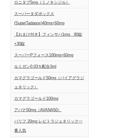
ロニタブ5mg（ミノキシジル）
スーパータダポックス
(SuperTadapox)40mg+60mg
【おまけ付き】フィンサバ1mg 90錠
+30錠
スーパーPフォース100mg+60mg
ルミガン0.03％配合3ml
カマグラゴールド50mg（バイアグラジ
ェネリック）
カマグラゴールド100mg
アバナ50mg（AVANA50）
バリフ 20mg レビトラジェネリック一
番人気