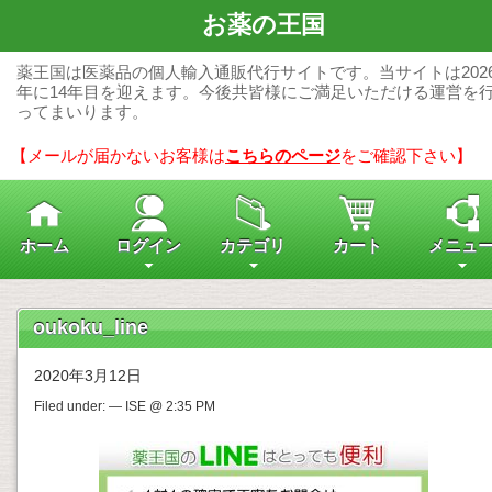
お薬の王国
薬王国は医薬品の個人輸入通販代行サイトです。当サイトは202
年に14年目を迎えます。今後共皆様にご満足いただける運営を
ってまいります。
【メールが届かないお客様は
こちらのページ
をご確認下さい】
ホーム
ログイン
カテゴリ
カート
メニュ
oukoku_line
2020年3月12日
Filed under: — ISE @ 2:35 PM