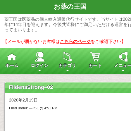
お薬の王国
薬王国は医薬品の個人輸入通販代行サイトです。当サイトは202
年に14年目を迎えます。今後共皆様にご満足いただける運営を
ってまいります。
【メールが届かないお客様は
こちらのページ
をご確認下さい】
ホーム
ログイン
カテゴリ
カート
メニュ
FildenaStrong–02
2020年2月19日
Filed under: — ISE @ 4:51 PM