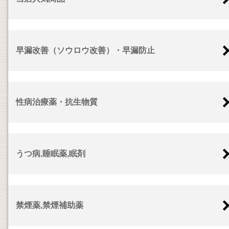
早漏改善（ソウロウ改善）・早漏防止
性病治療薬・抗生物質
うつ病,睡眠薬,眠剤
禁煙薬,禁煙補助薬