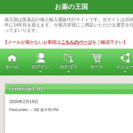
お薬の王国
薬王国は医薬品の個人輸入通販代行サイトです。当サイトは202
年に14年目を迎えます。今後共皆様にご満足いただける運営を
ってまいります。
【メールが届かないお客様は
こちらのページ
をご確認下さい】
ホーム
ログイン
カテゴリ
カート
メニュ
cernosgel–01
2020年2月19日
Filed under: — ISE @ 4:50 PM