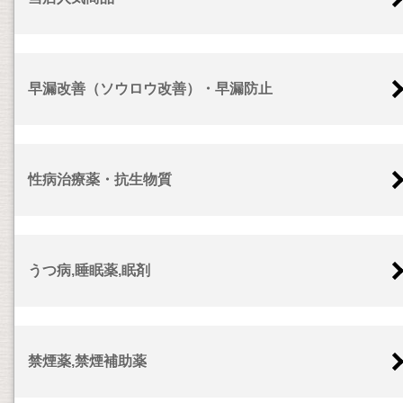
早漏改善（ソウロウ改善）・早漏防止
性病治療薬・抗生物質
うつ病,睡眠薬,眠剤
禁煙薬,禁煙補助薬