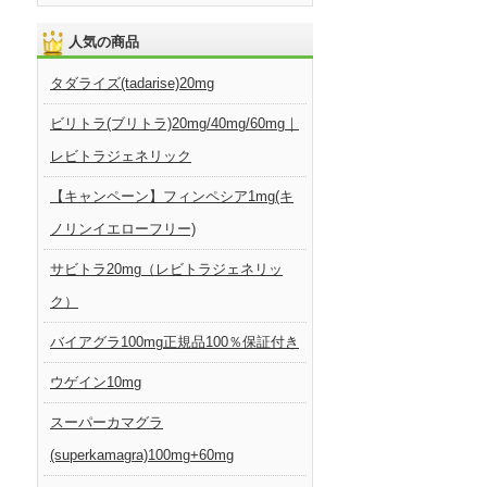
人気の商品
タダライズ(tadarise)20mg
ビリトラ(ブリトラ)20mg/40mg/60mg｜
レビトラジェネリック
【キャンペーン】フィンペシア1mg(キ
ノリンイエローフリー)
サビトラ20mg（レビトラジェネリッ
ク）
バイアグラ100mg正規品100％保証付き
ウゲイン10mg
スーパーカマグラ
(superkamagra)100mg+60mg