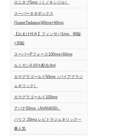
ロニタブ5mg（ミノキシジル）
スーパータダポックス
(SuperTadapox)40mg+60mg
【おまけ付き】フィンサバ1mg 90錠
+30錠
スーパーPフォース100mg+60mg
ルミガン0.03％配合3ml
カマグラゴールド50mg（バイアグラジ
ェネリック）
カマグラゴールド100mg
アバナ50mg（AVANA50）
バリフ 20mg レビトラジェネリック一
番人気