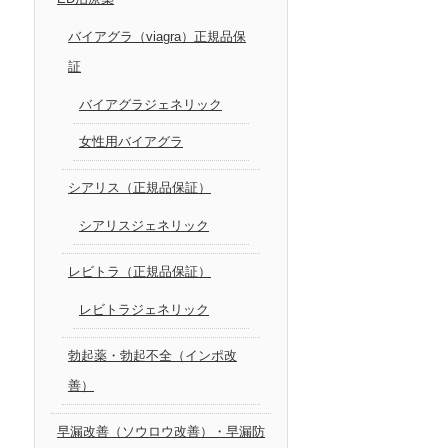
バイアグラ（viagra）正規品保
証
バイアグラジェネリック
女性用バイアグラ
シアリス（正規品保証）
シアリスジェネリック
レビトラ（正規品保証）
レビトラジェネリック
勃起薬・勃起不全（インポ改
善）
早漏改善（ソウロウ改善）・早漏防