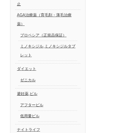
止
AGA治療薬（育毛剤・薄毛治療
薬）
プロペシア（正規品保証）
ミノキシジル,ミノキシジルタブ
レット
ダイエット
ゼニカル
避妊薬,ピル
アフターピル
低用量ピル
ナイトライフ