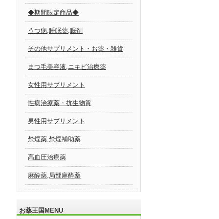
◆期間限定商品◆
うつ病,睡眠薬,眠剤
その他サプリメント・お薬・雑貨
まつ毛美容液,ニキビ治療薬
女性用サプリメント
性病治療薬・抗生物質
男性用サプリメント
禁煙薬,禁煙補助薬
高血圧治療薬
麻酔薬,局部麻酔薬
お薬王国MENU