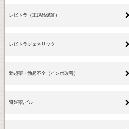
レビトラ（正規品保証）
レビトラジェネリック
勃起薬・勃起不全（インポ改善）
避妊薬,ピル