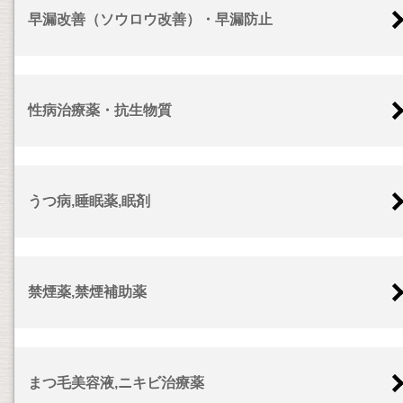
早漏改善（ソウロウ改善）・早漏防止
性病治療薬・抗生物質
うつ病,睡眠薬,眠剤
禁煙薬,禁煙補助薬
まつ毛美容液,ニキビ治療薬