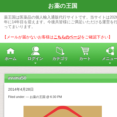
お薬の王国
薬王国は医薬品の個人輸入通販代行サイトです。当サイトは202
年に14年目を迎えます。今後共皆様にご満足いただける運営を
ってまいります。
【メールが届かないお客様は
こちらのページ
をご確認下さい】
ホーム
ログイン
カテゴリ
カート
メニュ
avana50
2014年4月28日
Filed under: — お薬の王国 @ 6:30 PM