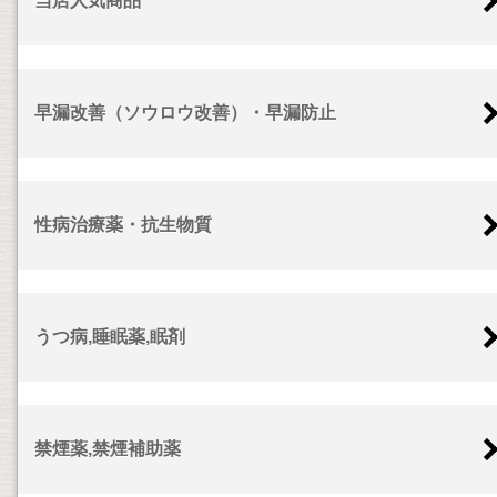
当店人気商品
早漏改善（ソウロウ改善）・早漏防止
性病治療薬・抗生物質
うつ病,睡眠薬,眠剤
禁煙薬,禁煙補助薬