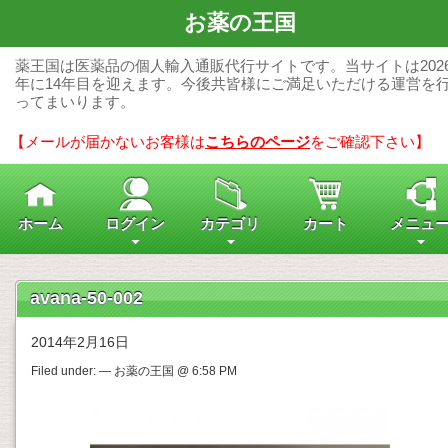
お薬の王国
薬王国は医薬品の個人輸入通販代行サイトです。当サイトは202
年に14年目を迎えます。今後共皆様にご満足いただける運営を
ってまいります。
【メールが届かないお客様は
こちらのページ
をご確認下さい】
ホーム
ログイン
カテゴリ
カート
メニュ
avana-50-002
2014年2月16日
Filed under: — お薬の王国 @ 6:58 PM