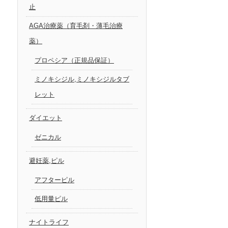
止
AGA治療薬（育毛剤・薄毛治療
薬）
プロペシア（正規品保証）
ミノキシジル,ミノキシジルタブ
レット
ダイエット
ゼニカル
避妊薬,ピル
アフターピル
低用量ピル
ナイトライフ