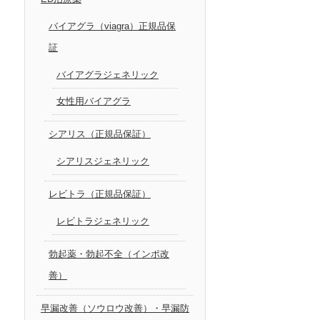
バイアグラ（viagra）正規品保
証
バイアグラジェネリック
女性用バイアグラ
シアリス（正規品保証）
シアリスジェネリック
レビトラ（正規品保証）
レビトラジェネリック
勃起薬・勃起不全（インポ改
善）
早漏改善（ソウロウ改善）・早漏防