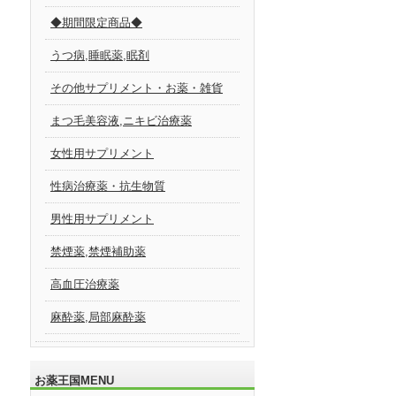
◆期間限定商品◆
うつ病,睡眠薬,眠剤
その他サプリメント・お薬・雑貨
まつ毛美容液,ニキビ治療薬
女性用サプリメント
性病治療薬・抗生物質
男性用サプリメント
禁煙薬,禁煙補助薬
高血圧治療薬
麻酔薬,局部麻酔薬
お薬王国MENU