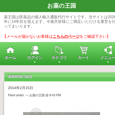
お薬の王国
薬王国は医薬品の個人輸入通販代行サイトです。当サイトは202
年に14年目を迎えます。今後共皆様にご満足いただける運営を
ってまいります。
【メールが届かないお客様は
こちらのページ
をご確認下さい】
ホーム
ログイン
カテゴリ
カート
メニュ
480090-001
2014年2月15日
Filed under: — お薬の王国 @ 8:43 PM