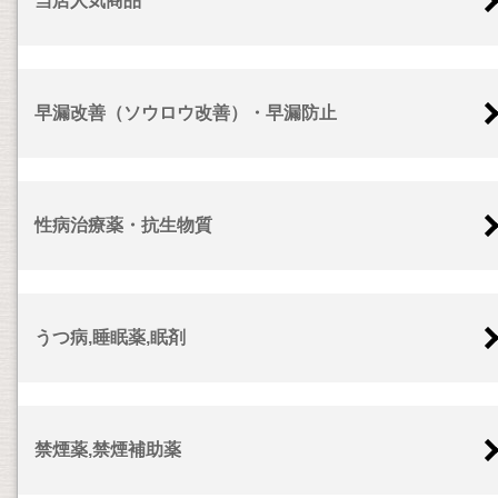
当店人気商品
早漏改善（ソウロウ改善）・早漏防止
性病治療薬・抗生物質
うつ病,睡眠薬,眠剤
禁煙薬,禁煙補助薬