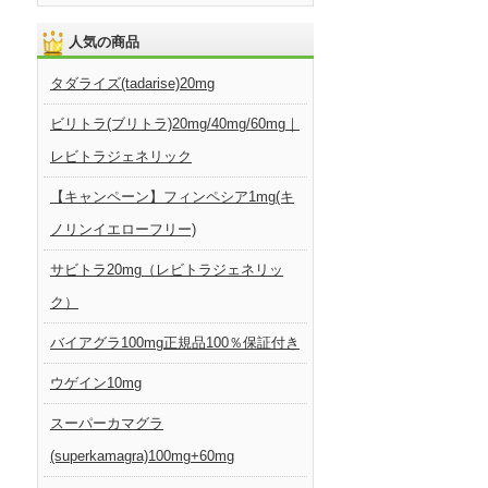
人気の商品
タダライズ(tadarise)20mg
ビリトラ(ブリトラ)20mg/40mg/60mg｜
レビトラジェネリック
【キャンペーン】フィンペシア1mg(キ
ノリンイエローフリー)
サビトラ20mg（レビトラジェネリッ
ク）
バイアグラ100mg正規品100％保証付き
ウゲイン10mg
スーパーカマグラ
(superkamagra)100mg+60mg