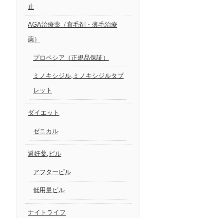
止
AGA治療薬（育毛剤・薄毛治療
薬）
プロペシア（正規品保証）
ミノキシジル,ミノキシジルタブ
レット
ダイエット
ゼニカル
避妊薬,ピル
アフターピル
低用量ピル
ナイトライフ