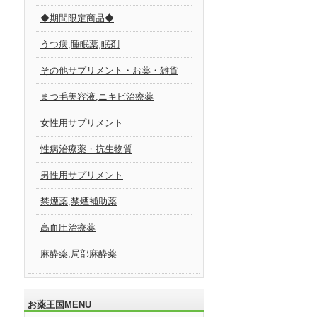
◆期間限定商品◆
うつ病,睡眠薬,眠剤
その他サプリメント・お薬・雑貨
まつ毛美容液,ニキビ治療薬
女性用サプリメント
性病治療薬・抗生物質
男性用サプリメント
禁煙薬,禁煙補助薬
高血圧治療薬
麻酔薬,局部麻酔薬
お薬王国MENU