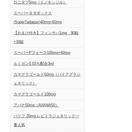
ロニタブ5mg（ミノキシジル）
スーパータダポックス
(SuperTadapox)40mg+60mg
【おまけ付き】フィンサバ1mg 90錠
+30錠
スーパーPフォース100mg+60mg
ルミガン0.03％配合3ml
カマグラゴールド50mg（バイアグラジ
ェネリック）
カマグラゴールド100mg
アバナ50mg（AVANA50）
バリフ 20mg レビトラジェネリック一
番人気