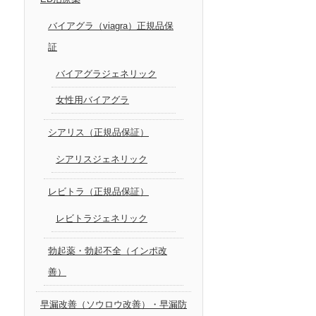
バイアグラ（viagra）正規品保
証
バイアグラジェネリック
女性用バイアグラ
シアリス（正規品保証）
シアリスジェネリック
レビトラ（正規品保証）
レビトラジェネリック
勃起薬・勃起不全（インポ改
善）
早漏改善（ソウロウ改善）・早漏防