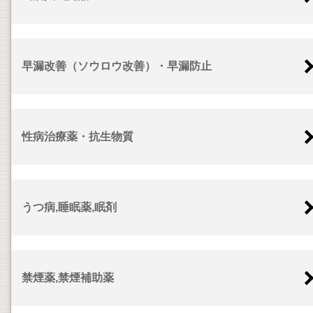
早漏改善（ソウロウ改善）・早漏防止
性病治療薬・抗生物質
うつ病,睡眠薬,眠剤
禁煙薬,禁煙補助薬