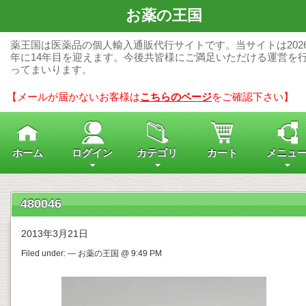
お薬の王国
薬王国は医薬品の個人輸入通販代行サイトです。当サイトは202
年に14年目を迎えます。今後共皆様にご満足いただける運営を
ってまいります。
【メールが届かないお客様は
こちらのページ
をご確認下さい】
ホーム
ログイン
カテゴリ
カート
メニュ
480046
2013年3月21日
Filed under: — お薬の王国 @ 9:49 PM