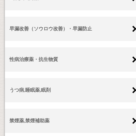
早漏改善（ソウロウ改善）・早漏防止
性病治療薬・抗生物質
うつ病,睡眠薬,眠剤
禁煙薬,禁煙補助薬