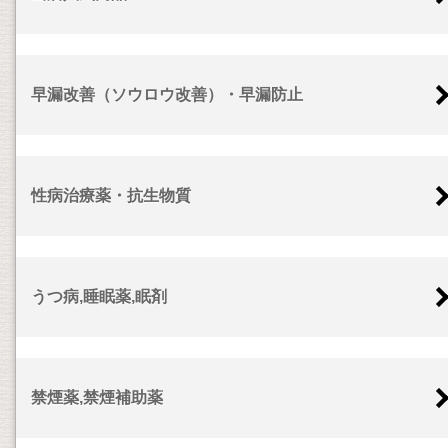
早漏改善（ソウロウ改善）・早漏防止
性病治療薬・抗生物質
うつ病,睡眠薬,眠剤
禁煙薬,禁煙補助薬