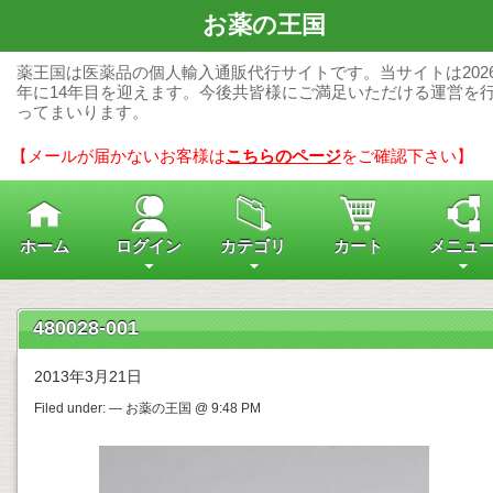
お薬の王国
薬王国は医薬品の個人輸入通販代行サイトです。当サイトは202
年に14年目を迎えます。今後共皆様にご満足いただける運営を
ってまいります。
【メールが届かないお客様は
こちらのページ
をご確認下さい】
ホーム
ログイン
カテゴリ
カート
メニュ
480028-001
2013年3月21日
Filed under: — お薬の王国 @ 9:48 PM