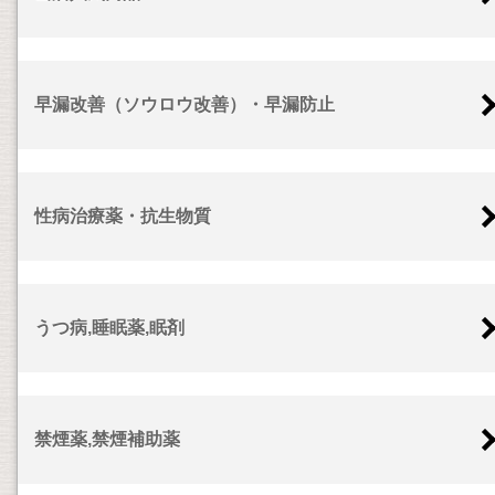
早漏改善（ソウロウ改善）・早漏防止
性病治療薬・抗生物質
うつ病,睡眠薬,眠剤
禁煙薬,禁煙補助薬