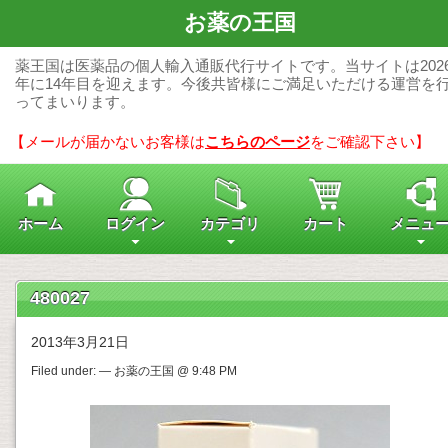
お薬の王国
薬王国は医薬品の個人輸入通販代行サイトです。当サイトは202
年に14年目を迎えます。今後共皆様にご満足いただける運営を
ってまいります。
【メールが届かないお客様は
こちらのページ
をご確認下さい】
ホーム
ログイン
カテゴリ
カート
メニュ
480027
2013年3月21日
Filed under: — お薬の王国 @ 9:48 PM