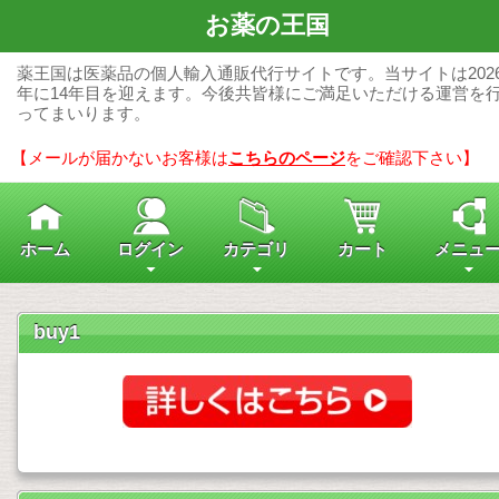
お薬の王国
薬王国は医薬品の個人輸入通販代行サイトです。当サイトは202
年に14年目を迎えます。今後共皆様にご満足いただける運営を
ってまいります。
【メールが届かないお客様は
こちらのページ
をご確認下さい】
ホーム
ログイン
カテゴリ
カート
メニュ
buy1