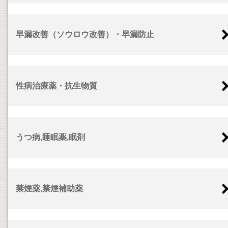
早漏改善（ソウロウ改善）・早漏防止
性病治療薬・抗生物質
うつ病,睡眠薬,眠剤
禁煙薬,禁煙補助薬