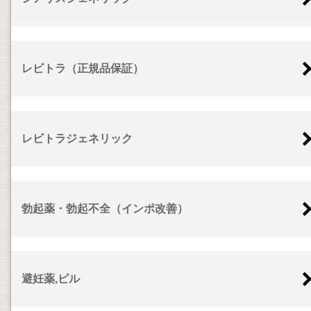
レビトラ（正規品保証）
レビトラジェネリック
勃起薬・勃起不全（インポ改善）
避妊薬,ピル